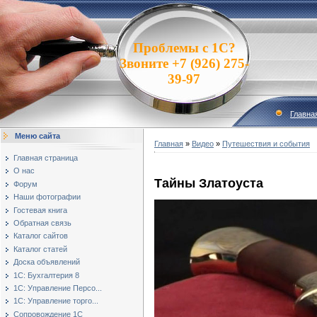
Проблемы с 1С?
Звоните +7 (926) 275-
39-97
Главна
Меню сайта
Главная
»
Видео
»
Путешествия и события
Главная страница
О нас
Тайны Златоуста
Форум
Наши фотографии
Гостевая книга
Обратная связь
Каталог сайтов
Каталог статей
Доска объявлений
1С: Бухгалтерия 8
1С: Управление Персо...
1С: Управление торго...
Сопровождение 1С