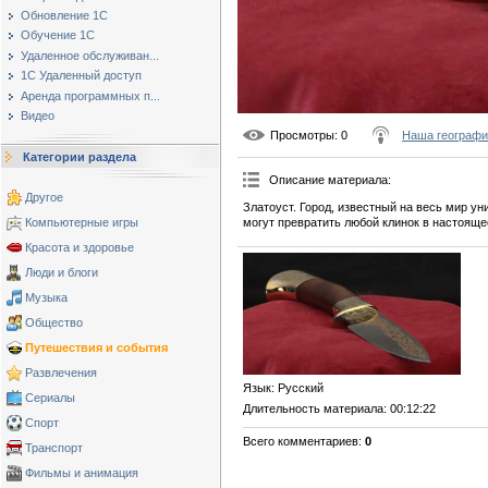
Обновление 1С
Обучение 1С
Удаленное обслуживан...
1С Удаленный доступ
Аренда программных п...
Видео
Просмотры
: 0
Наша географи
Категории раздела
Описание материала
:
Другое
Златоуст. Город, известный на весь мир у
могут превратить любой клинок в настояще
Компьютерные игры
Красота и здоровье
Люди и блоги
Музыка
Общество
Путешествия и события
Развлечения
Язык
: Русский
Сериалы
Длительность материала
: 00:12:22
Спорт
Всего комментариев
:
0
Транспорт
Фильмы и анимация