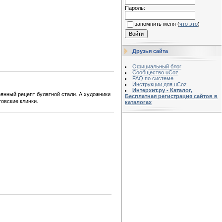
Пароль:
запомнить меня
(
что это
)
Друзья сайта
Официальный блог
Сообщество uCoz
FAQ по системе
Инструкции для uCoz
Интерхит.ру - Каталог,
янный рецепт булатной стали. А художники
Бесплатная регистрация сайтов в
овские клинки.
каталогах