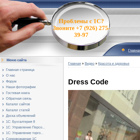
Проблемы с 1С?
Звоните +7 (926) 275-
39-97
Главна
Меню сайта
Главная
»
Видео
»
Красота и здоровье
Главная страница
О нас
Dress Code
Форум
Наши фотографии
Гостевая книга
Обратная связь
Каталог сайтов
Каталог статей
Доска объявлений
1С: Бухгалтерия 8
1С: Управление Персо...
1С: Управление торго...
Сопровождение 1С