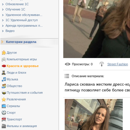
Обновление 1С
Обучение 1С
Удаленное обслуживан...
1С Удаленный доступ
Аренда программных п...
Видео
Категории раздела
Другое
Компьютерные игры
Просмотры
: 0
Street Fashion
Красота и здоровье
Люди и блоги
Описание материала
:
Музыка
Лариса скована жестким дресс-код
Общество
пятницу позволяет себе более св
Путешествия и события
Развлечения
Сериалы
Спорт
Транспорт
Фильмы и анимация