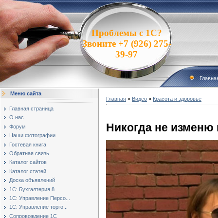
Проблемы с 1С?
Звоните +7 (926) 275-
39-97
Главна
Меню сайта
Главная
»
Видео
»
Красота и здоровье
Главная страница
О нас
Никогда не изменю
Форум
Наши фотографии
Гостевая книга
Обратная связь
Каталог сайтов
Каталог статей
Доска объявлений
1С: Бухгалтерия 8
1С: Управление Персо...
1С: Управление торго...
Сопровождение 1С