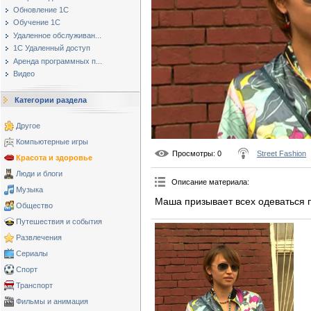
Обновление 1С
Обучение 1С
Удаленное обслуживан...
1С Удаленный доступ
Аренда программных п...
Видео
Категории раздела
Другое
Компьютерные игры
Просмотры
: 0
Street Fashion
Красота и здоровье
Люди и блоги
Описание материала
:
Музыка
Маша призывает всех одеваться п
Общество
Путешествия и события
Развлечения
Сериалы
Спорт
Транспорт
Фильмы и анимация