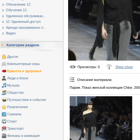
Обновление 1С
Обучение 1С
Удаленное обслуживан...
1С Удаленный доступ
Аренда программных п...
Видео
Категории раздела
Другое
Компьютерные игры
Просмотры
: 0
Shine show
Красота и здоровье
Люди и блоги
Описание материала
:
Музыка
Париж. Показ женской коллекции Chloe. 200
Общество
Путешествия и события
Развлечения
Сериалы
Спорт
Транспорт
Фильмы и анимация