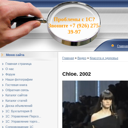
Проблемы с 1С?
Звоните +7 (926) 275-
39-97
Главна
Меню сайта
Главная
»
Видео
»
Красота и здоровье
Главная страница
О нас
Chloe. 2002
Форум
Наши фотографии
Гостевая книга
Обратная связь
Каталог сайтов
Каталог статей
Доска объявлений
1С: Бухгалтерия 8
1С: Управление Персо...
1С: Управление торго...
Сопровождение 1С