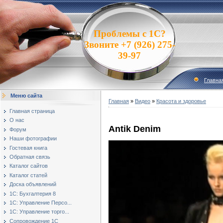
Проблемы с 1С?
Звоните +7 (926) 275-
39-97
Главна
Меню сайта
Главная
»
Видео
»
Красота и здоровье
Главная страница
О нас
Antik Denim
Форум
Наши фотографии
Гостевая книга
Обратная связь
Каталог сайтов
Каталог статей
Доска объявлений
1С: Бухгалтерия 8
1С: Управление Персо...
1С: Управление торго...
Сопровождение 1С