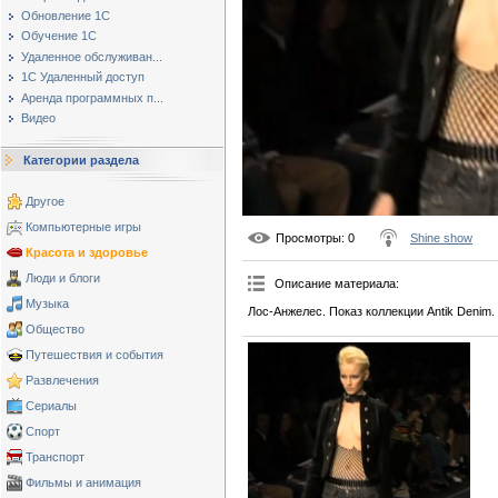
Обновление 1С
Обучение 1С
Удаленное обслуживан...
1С Удаленный доступ
Аренда программных п...
Видео
Категории раздела
Другое
Компьютерные игры
Просмотры
: 0
Shine show
Красота и здоровье
Люди и блоги
Описание материала
:
Музыка
Лос-Анжелес. Показ коллекции Antik Denim.
Общество
Путешествия и события
Развлечения
Сериалы
Спорт
Транспорт
Фильмы и анимация