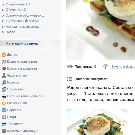
Обновление 1С
Обучение 1С
Удаленное обслуживан...
1С Удаленный доступ
Аренда программных п...
Видео
Категории раздела
Другое
Компьютерные игры
Просмотры
: 0
Вкусно и быст
Красота и здоровье
Люди и блоги
Описание материала
:
Музыка
Рецепт легкого салата.Состав:хл
Общество
уксус — 1 столовая ложка;оливко
Путешествия и события
сыр, соль, алиоли, ростки спаржи
Развлечения
Сериалы
Спорт
Транспорт
Фильмы и анимация