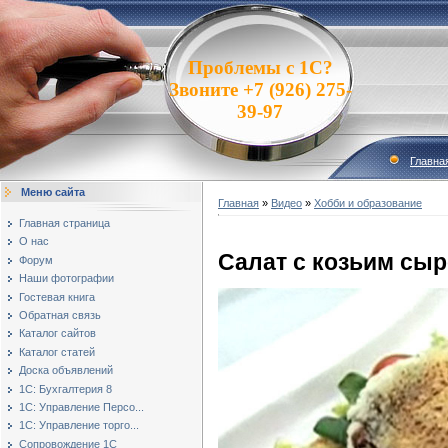
Проблемы с 1С?
Звоните +7 (926) 275-
39-97
Главна
Меню сайта
Главная
»
Видео
»
Хобби и образование
Главная страница
О нас
Салат с козьим сы
Форум
Наши фотографии
Гостевая книга
Обратная связь
Каталог сайтов
Каталог статей
Доска объявлений
1С: Бухгалтерия 8
1С: Управление Персо...
1С: Управление торго...
Сопровождение 1С