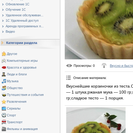
Обновление 1С
Обучение 1С
Удаленное обслуживан...
1С Удаленный доступ
Аренда программных п...
Видео
Категории раздела
Другое
Компьютерные игры
Просмотры
: 0
Вкусно и быст
Красота и здоровье
Люди и блоги
Описание материала
:
Музыка
Вкуснейшие корзиночки из теста.
Общество
— 1 штука;ржаная мука — 100 гр
Путешествия и события
гр;сладкое тесто — 1 порция.
Развлечения
Сериалы
Спорт
Транспорт
Фильмы и анимация