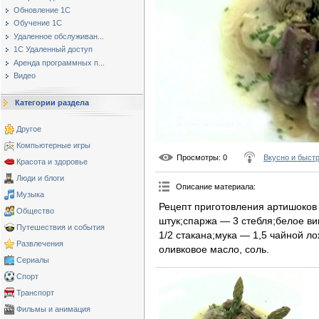
Обновление 1С
Обучение 1С
Удаленное обслуживан...
1С Удаленный доступ
Аренда программных п...
Видео
Категории раздела
Другое
Компьютерные игры
Просмотры
: 0
Вкусно и быст
Красота и здоровье
Люди и блоги
Описание материала
:
Музыка
Рецепт приготовления артишоков
Общество
штук;спаржа — 3 стебля;белое ви
Путешествия и события
1/2 стакана;мука — 1,5 чайной ло
Развлечения
оливковое масло, соль.
Сериалы
Спорт
Транспорт
Фильмы и анимация