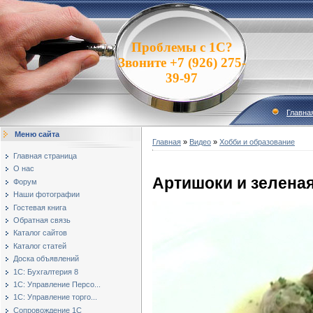
Проблемы с 1С?
Звоните +7 (926) 275-
39-97
Главна
Меню сайта
Главная
»
Видео
»
Хобби и образование
Главная страница
О нас
Артишоки и зелена
Форум
Наши фотографии
Гостевая книга
Обратная связь
Каталог сайтов
Каталог статей
Доска объявлений
1С: Бухгалтерия 8
1С: Управление Персо...
1С: Управление торго...
Сопровождение 1С