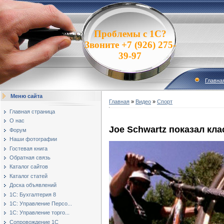
Проблемы с 1С?
Звоните +7 (926) 275-
39-97
Главна
Меню сайта
Главная
»
Видео
»
Спорт
Главная страница
О нас
Joe Schwartz показал кла
Форум
Наши фотографии
Гостевая книга
Обратная связь
Каталог сайтов
Каталог статей
Доска объявлений
1С: Бухгалтерия 8
1С: Управление Персо...
1С: Управление торго...
Сопровождение 1С