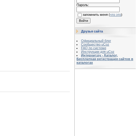
Пароль:
запомнить меня
(
что это
)
Друзья сайта
Официальный блог
Сообщество uCoz
FAQ по системе
Инструкции для uCoz
Интерхит.ру - Каталог,
Бесплатная регистрация сайтов в
каталогах