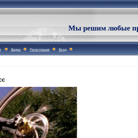
Мы решим любые пр
я
Видео
Регистрация
Вход
сс