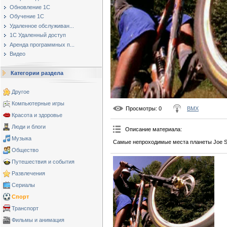
Обновление 1С
Обучение 1С
Удаленное обслуживан...
1С Удаленный доступ
Аренда программных п...
Видео
Категории раздела
Другое
Компьютерные игры
Просмотры
: 0
BMX
Красота и здоровье
Люди и блоги
Описание материала
:
Музыка
Самые непроходимые места планеты Joe Sc
Общество
Путешествия и события
Развлечения
Сериалы
Спорт
Транспорт
Фильмы и анимация