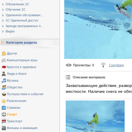
Обновление 1С
Обучение 1С
Удаленное обслуживан...
1С Удаленный доступ
Аренда программных п...
Видео
Категории раздела
Другое
Компьютерные игры
Просмотры
: 0
Сноуборд
Красота и здоровье
Люди и блоги
Описание материала
:
Музыка
Захватывающее действие, развор
Общество
местности. Наличие снега не обя
Путешествия и события
Развлечения
Сериалы
Спорт
Транспорт
Фильмы и анимация