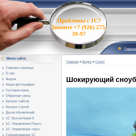
Проблемы с 1С?
Звоните +7 (926) 275-
39-97
Главна
Меню сайта
Главная
»
Видео
»
Спорт
Главная страница
О нас
Шокирующий сноуб
Форум
Наши фотографии
Гостевая книга
Обратная связь
Каталог сайтов
Каталог статей
Доска объявлений
1С: Бухгалтерия 8
1С: Управление Персо...
1С: Управление торго...
Сопровождение 1С