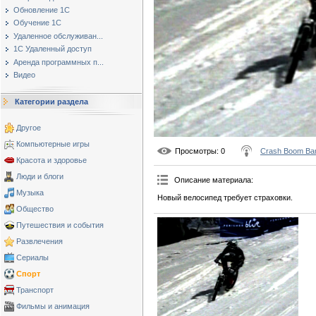
Обновление 1С
Обучение 1С
Удаленное обслуживан...
1С Удаленный доступ
Аренда программных п...
Видео
Категории раздела
Другое
Компьютерные игры
Просмотры
: 0
Crash Boom Ba
Красота и здоровье
Люди и блоги
Описание материала
:
Музыка
Новый велосипед требует страховки.
Общество
Путешествия и события
Развлечения
Сериалы
Спорт
Транспорт
Фильмы и анимация