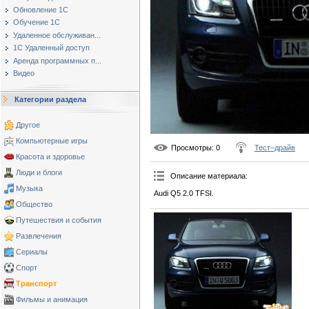
Обновление 1С
Обучение 1С
Удаленное обслуживан...
1С Удаленный доступ
Аренда программных п...
Видео
Категории раздела
Другое
Компьютерные игры
Просмотры
: 0
Тест–драйв
Красота и здоровье
Люди и блоги
Описание материала
:
Музыка
Audi Q5 2.0 TFSI.
Общество
Путешествия и события
Развлечения
Сериалы
Спорт
Транспорт
Фильмы и анимация