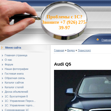
Проблемы с 1С?
Звоните +7 (926) 275-
39-97
Главна
Меню сайта
Главная
»
Видео
»
Транспорт
Главная страница
О нас
Audi Q5
Форум
Наши фотографии
Гостевая книга
Обратная связь
Каталог сайтов
Каталог статей
Доска объявлений
1С: Бухгалтерия 8
1С: Управление Персо...
1С: Управление торго...
Сопровождение 1С