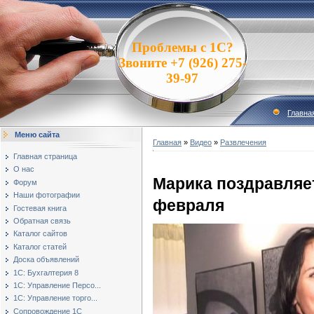
Проблемы с 1С?
Звоните +7 (926) 275-
39-97
Главна
Меню сайта
Главная
»
Видео
»
Развлечения
Главная страница
О нас
Марика поздравляет
Форум
Наши фотографии
февраля
Гостевая книга
Обратная связь
Каталог сайтов
Каталог статей
Доска объявлений
1С: Бухгалтерия 8
1С: Управление Персо...
1С: Управление торго...
Сопровождение 1С