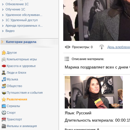
Обновление 1С
Обучение 1С
Удаленное обслуживан...
1С Удаленный доступ
Аренда программных п...
Видео
Категории раздела
Просмотры
: 0
День влюблен
Другое
Описание материала
:
Компьютерные игры
Красота и здоровье
Марика поздравляет всех с днем 
Люди и блоги
Музыка
Общество
Путешествия и события
Развлечения
Сериалы
Язык
: Русский
Спорт
Транспорт
Длительность материала
: 00:00:1
Фильмы и анимация
Всего комментариев
:
0