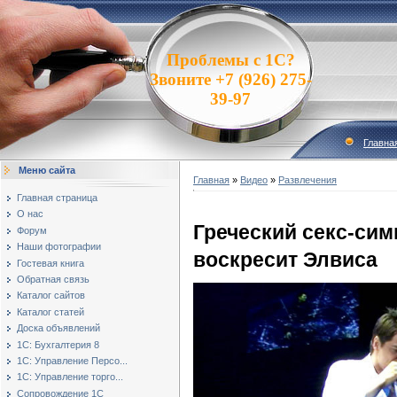
Проблемы с 1С?
Звоните +7 (926) 275-
39-97
Главна
Меню сайта
Главная
»
Видео
»
Развлечения
Главная страница
О нас
Греческий секс-сим
Форум
Наши фотографии
воскресит Элвиса
Гостевая книга
Обратная связь
Каталог сайтов
Каталог статей
Доска объявлений
1С: Бухгалтерия 8
1С: Управление Персо...
1С: Управление торго...
Сопровождение 1С