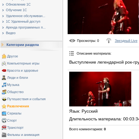
Обновление 1С
Обучение 1С
Удаленное обслуживан...
1С Удаленный доступ
Аренда программных п...
Видео
Просмотры
: 0
Звездный Live
Категории раздела
Описание материала
:
Другое
Выступление легендарной рок-гр
Компьютерные игры
Красота и здоровье
Люди и блоги
Музыка
Общество
Путешествия и события
Развлечения
Язык
: Русский
Сериалы
Длительность материала
: 00:03:3
Спорт
Транспорт
Всего комментариев
:
0
Фильмы и анимация