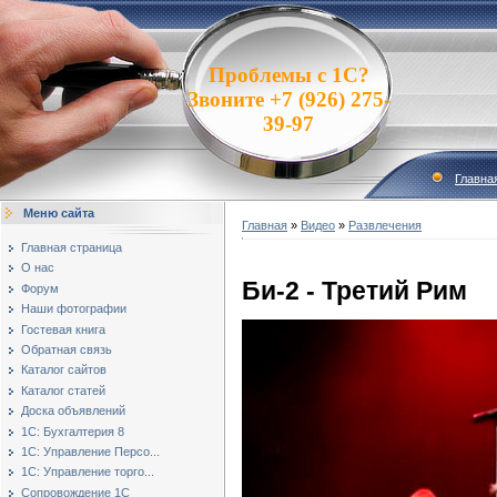
Проблемы с 1С?
Звоните +7 (926) 275-
39-97
Главна
Меню сайта
Главная
»
Видео
»
Развлечения
Главная страница
О нас
Би-2 - Третий Рим
Форум
Наши фотографии
Гостевая книга
Обратная связь
Каталог сайтов
Каталог статей
Доска объявлений
1С: Бухгалтерия 8
1С: Управление Персо...
1С: Управление торго...
Сопровождение 1С