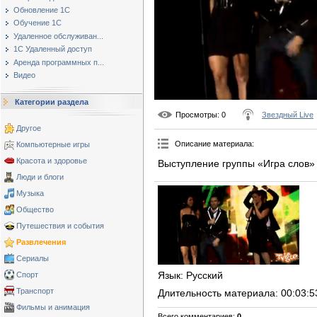
Обновление 1С
Обучение 1С
Удаленное обслуживан...
1С Удаленный доступ
Аренда программных п...
Видео
Категории раздела
Просмотры
: 0
Звездный Live
Другое
Описание материала
:
Компьютерные игры
Красота и здоровье
Выступление группы «Игра слов»
Люди и блоги
Музыка
Общество
Путешествия и события
Развлечения
Сериалы
Язык
: Русский
Спорт
Транспорт
Длительность материала
: 00:03:5
Фильмы и анимация
Всего комментариев
:
0