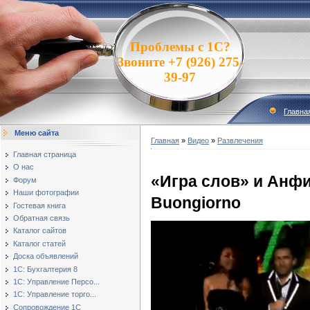
Проблемы с 1С?
Звоните +7 (926) 275-
39-97
Главна
Меню сайта
Главная
»
Видео
»
Развлечения
Главная страница
О нас
«Игра слов» и Анф
Форум
Наши фотографии
Buongiorno
Гостевая книга
Обратная связь
Каталог сайтов
Каталог статей
Доска объявлений
1С: Бухгалтерия 8
1С: Управление Персо...
1С: Управление торго...
Сопровождение 1С