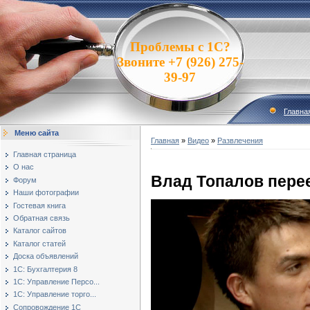
Проблемы с 1С?
Звоните +7 (926) 275-
39-97
Главна
Меню сайта
Главная
»
Видео
»
Развлечения
Главная страница
О нас
Влад Топалов перее
Форум
Наши фотографии
Гостевая книга
Обратная связь
Каталог сайтов
Каталог статей
Доска объявлений
1С: Бухгалтерия 8
1С: Управление Персо...
1С: Управление торго...
Сопровождение 1С