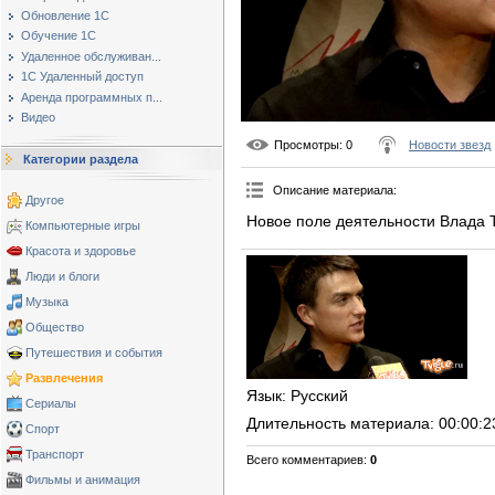
Обновление 1С
Обучение 1С
Удаленное обслуживан...
1С Удаленный доступ
Аренда программных п...
Видео
Просмотры
: 0
Новости звезд
Категории раздела
Описание материала
:
Другое
Новое поле деятельности Влада 
Компьютерные игры
Красота и здоровье
Люди и блоги
Музыка
Общество
Путешествия и события
Развлечения
Язык
: Русский
Сериалы
Длительность материала
: 00:00:2
Спорт
Транспорт
Всего комментариев
:
0
Фильмы и анимация