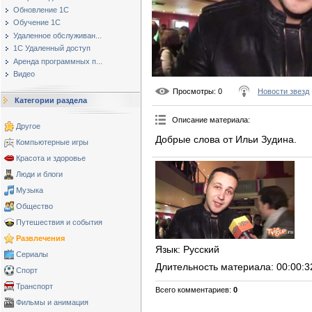
Обновление 1С
Обучение 1С
Удаленное обслуживан...
1С Удаленный доступ
Аренда программных п...
Видео
Просмотры
: 0
Новости звезд
Категории раздела
Описание материала
:
Другое
Добрые слова от Ильи Зудина.
Компьютерные игры
Красота и здоровье
Люди и блоги
Музыка
Общество
Путешествия и события
Развлечения
Язык
: Русский
Сериалы
Длительность материала
: 00:00:3
Спорт
Транспорт
Всего комментариев
:
0
Фильмы и анимация