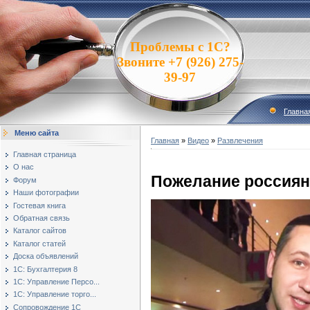
Проблемы с 1С?
Звоните +7 (926) 275-
39-97
Главна
Меню сайта
Главная
»
Видео
»
Развлечения
Главная страница
О нас
Пожелание россиян
Форум
Наши фотографии
Гостевая книга
Обратная связь
Каталог сайтов
Каталог статей
Доска объявлений
1С: Бухгалтерия 8
1С: Управление Персо...
1С: Управление торго...
Сопровождение 1С