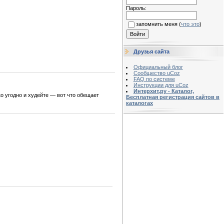
Пароль:
запомнить меня
(
что это
)
Друзья сайта
Официальный блог
Сообщество uCoz
FAQ по системе
Инструкции для uCoz
Интерхит.ру - Каталог,
о угодно и худейте — вот что обещает
Бесплатная регистрация сайтов в
каталогах