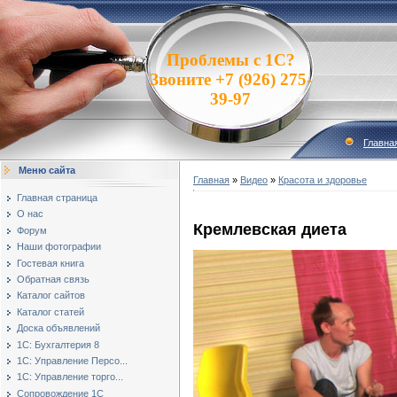
Проблемы с 1С?
Звоните +7 (926) 275-
39-97
Главна
Меню сайта
Главная
»
Видео
»
Красота и здоровье
Главная страница
О нас
Кремлевская диета
Форум
Наши фотографии
Гостевая книга
Обратная связь
Каталог сайтов
Каталог статей
Доска объявлений
1С: Бухгалтерия 8
1С: Управление Персо...
1С: Управление торго...
Сопровождение 1С