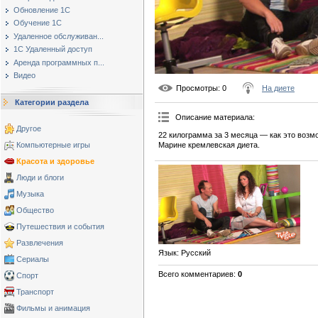
Обновление 1С
Обучение 1С
Удаленное обслуживан...
1С Удаленный доступ
Аренда программных п...
Видео
Просмотры
: 0
На диете
Категории раздела
Описание материала
:
Другое
22 килограмма за 3 месяца — как это возм
Марине кремлевская диета.
Компьютерные игры
Красота и здоровье
Люди и блоги
Музыка
Общество
Путешествия и события
Развлечения
Язык
: Русский
Сериалы
Всего комментариев
:
0
Спорт
Транспорт
Фильмы и анимация