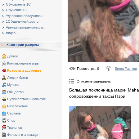
Обновление 1С
Обучение 1С
Удаленное обслуживан...
1С Удаленный доступ
Аренда программных п...
Видео
Категории раздела
Другое
Компьютерные игры
Просмотры
: 0
Street Fashion
Красота и здоровье
Люди и блоги
Описание материала
:
Музыка
Большая поклонница марки Mahari
Общество
сопровождении таксы Пэри.
Путешествия и события
Развлечения
Сериалы
Спорт
Транспорт
Фильмы и анимация