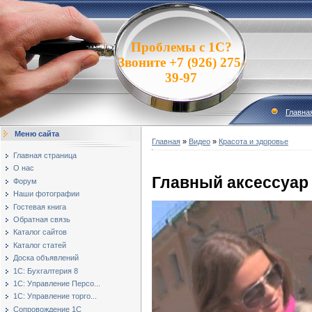
Проблемы с 1С?
Звоните +7 (926) 275-
39-97
Главна
Меню сайта
Главная
»
Видео
»
Красота и здоровье
Главная страница
О нас
Главный аксессуар 
Форум
Наши фотографии
Гостевая книга
Обратная связь
Каталог сайтов
Каталог статей
Доска объявлений
1С: Бухгалтерия 8
1С: Управление Персо...
1С: Управление торго...
Сопровождение 1С