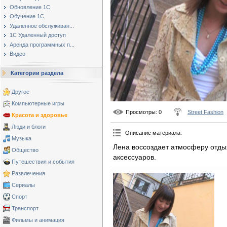
Обновление 1С
Обучение 1С
Удаленное обслуживан...
1С Удаленный доступ
Аренда программных п...
Видео
Категории раздела
Другое
Компьютерные игры
Просмотры
: 0
Street Fashion
Красота и здоровье
Люди и блоги
Описание материала
:
Музыка
Лена воссоздает атмосферу отды
Общество
аксессуаров.
Путешествия и события
Развлечения
Сериалы
Спорт
Транспорт
Фильмы и анимация