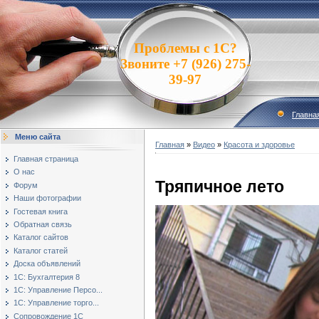
Проблемы с 1С?
Звоните +7 (926) 275-
39-97
Главна
Меню сайта
Главная
»
Видео
»
Красота и здоровье
Главная страница
О нас
Тряпичное лето
Форум
Наши фотографии
Гостевая книга
Обратная связь
Каталог сайтов
Каталог статей
Доска объявлений
1С: Бухгалтерия 8
1С: Управление Персо...
1С: Управление торго...
Сопровождение 1С