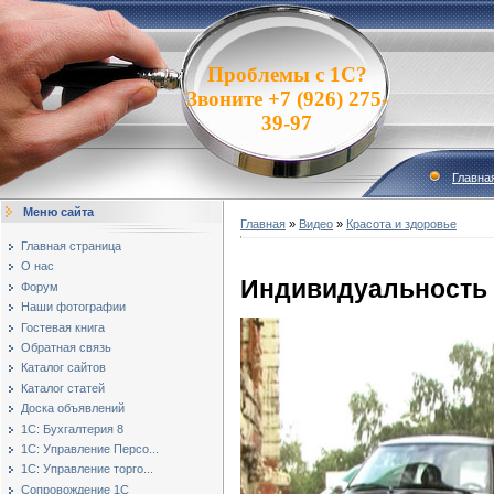
Проблемы с 1С?
Звоните +7 (926) 275-
39-97
Главна
Меню сайта
Главная
»
Видео
»
Красота и здоровье
Главная страница
О нас
Индивидуальность
Форум
Наши фотографии
Гостевая книга
Обратная связь
Каталог сайтов
Каталог статей
Доска объявлений
1С: Бухгалтерия 8
1С: Управление Персо...
1С: Управление торго...
Сопровождение 1С