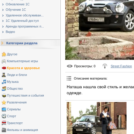
Обновление 1С
Обучение 1С
Удаленное обслуживан...
1С Удаленный доступ
Аренда программных п...
Видео
Категории раздела
Другое
Компьютерные игры
Просмотры
: 0
Street Fashion
Красота и здоровье
Люди и блоги
Описание материала
:
Музыка
Наташа нашла свой стиль и жела
Общество
одежде.
Путешествия и события
Развлечения
Сериалы
Спорт
Транспорт
Фильмы и анимация