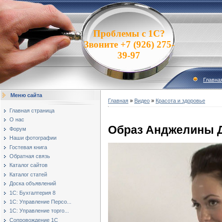
Проблемы с 1С?
Звоните +7 (926) 275-
39-97
Главна
Меню сайта
Главная
»
Видео
»
Красота и здоровье
Главная страница
О нас
Образ Анджелины 
Форум
Наши фотографии
Гостевая книга
Обратная связь
Каталог сайтов
Каталог статей
Доска объявлений
1С: Бухгалтерия 8
1С: Управление Персо...
1С: Управление торго...
Сопровождение 1С