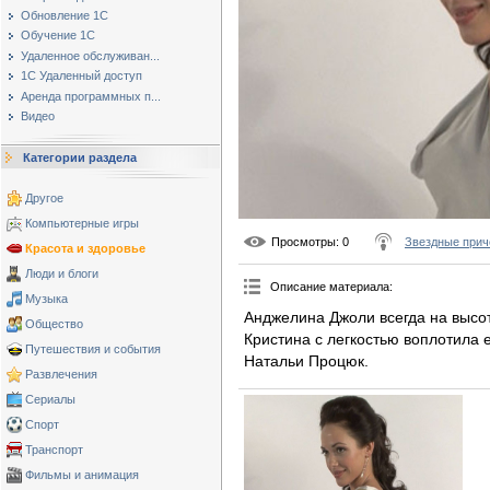
Обновление 1С
Обучение 1С
Удаленное обслуживан...
1С Удаленный доступ
Аренда программных п...
Видео
Категории раздела
Другое
Компьютерные игры
Просмотры
: 0
Звездные прич
Красота и здоровье
Люди и блоги
Описание материала
:
Музыка
Анджелина Джоли всегда на высот
Общество
Кристина с легкостью воплотила 
Путешествия и события
Натальи Процюк.
Развлечения
Сериалы
Спорт
Транспорт
Фильмы и анимация