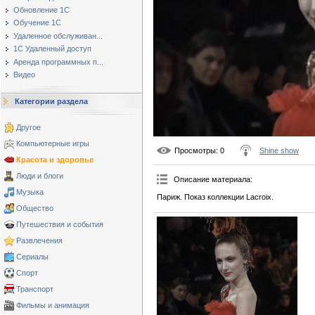
Обновление 1С
Обучение 1С
Удаленное обслуживан...
1С Удаленный доступ
Аренда программных п...
Видео
Категории раздела
Другое
Компьютерные игры
Просмотры
: 0
Shine show
Красота и здоровье
Люди и блоги
Описание материала
:
Музыка
Париж. Показ коллекции Lacroix.
Общество
Путешествия и события
Развлечения
Сериалы
Спорт
Транспорт
Фильмы и анимация