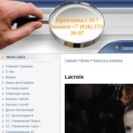
Проблемы с 1С?
Звоните +7 (926) 275-
39-97
Главна
Меню сайта
Главная
»
Видео
»
Красота и здоровье
Главная страница
О нас
Lacroix
Форум
Наши фотографии
Гостевая книга
Обратная связь
Каталог сайтов
Каталог статей
Доска объявлений
1С: Бухгалтерия 8
1С: Управление Персо...
1С: Управление торго...
Сопровождение 1С