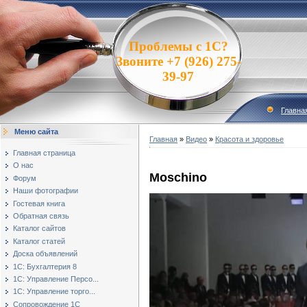
Проблемы с 1С?
Звоните +7 (926) 275-
39-97
Главна
Меню сайта
Главная
»
Видео
»
Красота и здоровье
Главная страница
О нас
Moschino
Форум
Наши фотографии
Гостевая книга
Обратная связь
Каталог сайтов
Каталог статей
Доска объявлений
1С: Бухгалтерия 8
1С: Управление Персо...
1С: Управление торго...
Сопровождение 1С