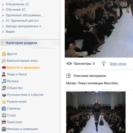
Обновление 1С
Обучение 1С
Удаленное обслуживан...
1С Удаленный доступ
Аренда программных п...
Видео
Категории раздела
Другое
Компьютерные игры
Просмотры
: 0
Shine show
Красота и здоровье
Люди и блоги
Описание материала
:
Музыка
Милан. Показ коллекции Moschino.
Общество
Путешествия и события
Развлечения
Сериалы
Спорт
Транспорт
Фильмы и анимация