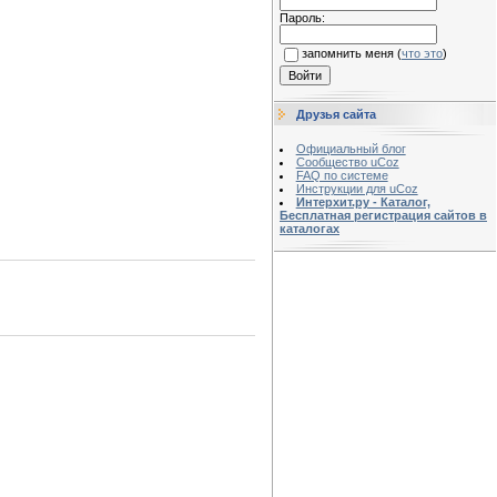
Пароль:
запомнить меня
(
что это
)
Друзья сайта
Официальный блог
Сообщество uCoz
FAQ по системе
Инструкции для uCoz
Интерхит.ру - Каталог,
Бесплатная регистрация сайтов в
каталогах