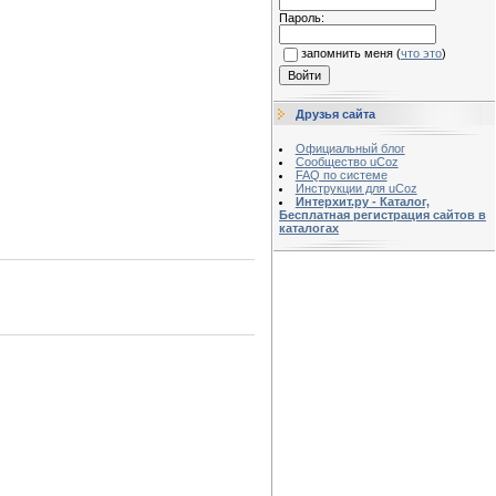
Пароль:
запомнить меня
(
что это
)
Друзья сайта
Официальный блог
Сообщество uCoz
FAQ по системе
Инструкции для uCoz
Интерхит.ру - Каталог,
Бесплатная регистрация сайтов в
каталогах