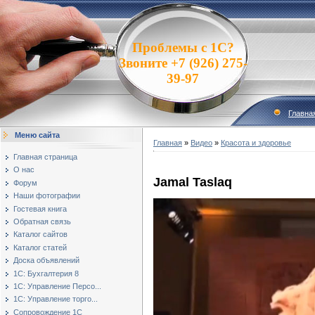
Проблемы с 1С?
Звоните +7 (926) 275-
39-97
Главна
Меню сайта
Главная
»
Видео
»
Красота и здоровье
Главная страница
О нас
Jamal Taslaq
Форум
Наши фотографии
Гостевая книга
Обратная связь
Каталог сайтов
Каталог статей
Доска объявлений
1С: Бухгалтерия 8
1С: Управление Персо...
1С: Управление торго...
Сопровождение 1С