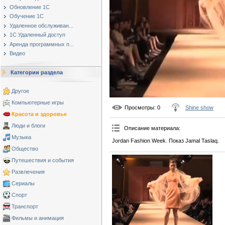
Обновление 1С
Обучение 1С
Удаленное обслуживан...
1С Удаленный доступ
Аренда программных п...
Видео
Категории раздела
Другое
Компьютерные игры
Просмотры
: 0
Shine show
Красота и здоровье
Люди и блоги
Описание материала
:
Музыка
Jordan Fashion Week. Показ Jamal Taslaq.
Общество
Путешествия и события
Развлечения
Сериалы
Спорт
Транспорт
Фильмы и анимация