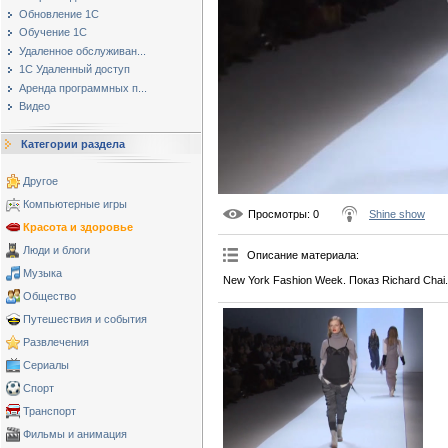
Обновление 1С
Обучение 1С
Удаленное обслуживан...
1С Удаленный доступ
Аренда программных п...
Видео
Категории раздела
Другое
Компьютерные игры
Просмотры
: 0
Shine show
Красота и здоровье
Люди и блоги
Описание материала
:
Музыка
New York Fashion Week. Показ Richard Chai.
Общество
Путешествия и события
Развлечения
Сериалы
Спорт
Транспорт
Фильмы и анимация