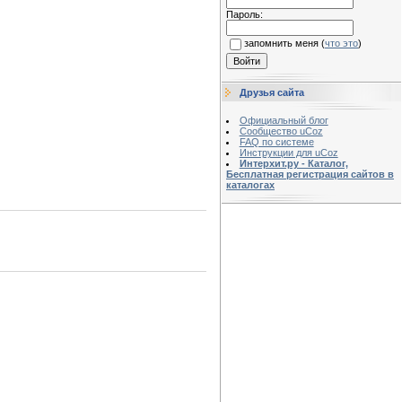
Пароль:
запомнить меня
(
что это
)
Друзья сайта
Официальный блог
Сообщество uCoz
FAQ по системе
Инструкции для uCoz
Интерхит.ру - Каталог,
Бесплатная регистрация сайтов в
каталогах