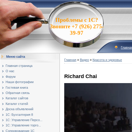
Проблемы с 1С?
Звоните +7 (926) 275-
39-97
Главна
Меню сайта
Главная
»
Видео
»
Красота и здоровье
Главная страница
О нас
Richard Chai
Форум
Наши фотографии
Гостевая книга
Обратная связь
Каталог сайтов
Каталог статей
Доска объявлений
1С: Бухгалтерия 8
1С: Управление Персо...
1С: Управление торго...
Сопровождение 1С