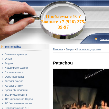
Проблемы с 1С?
Звоните +7 (926) 275-
39-97
Главна
Меню сайта
Главная
»
Видео
»
Красота и здоровье
Главная страница
О нас
Patachou
Форум
Наши фотографии
Гостевая книга
Обратная связь
Каталог сайтов
Каталог статей
Доска объявлений
1С: Бухгалтерия 8
1С: Управление Персо...
1С: Управление торго...
Сопровождение 1С