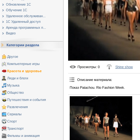
Обновление 1С
Обучение 1С
Удаленное обслуживан...
1С Удаленный доступ
Аренда программных п...
Видео
Категории раздела
Другое
Компьютерные игры
Просмотры
: 0
Shine show
Красота и здоровье
Люди и блоги
Описание материала
:
Музыка
Показ Patachou. Rio Fashion Week.
Общество
Путешествия и события
Развлечения
Сериалы
Спорт
Транспорт
Фильмы и анимация