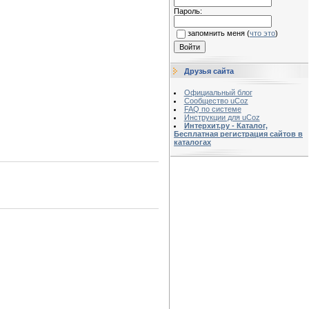
Пароль:
запомнить меня
(
что это
)
Друзья сайта
Официальный блог
Сообщество uCoz
FAQ по системе
Инструкции для uCoz
Интерхит.ру - Каталог,
Бесплатная регистрация сайтов в
каталогах