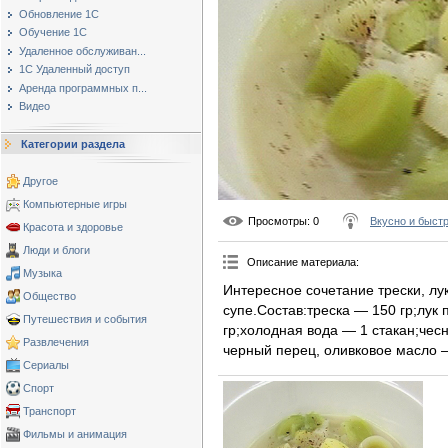
Обновление 1С
Обучение 1С
Удаленное обслуживан...
1С Удаленный доступ
Аренда программных п...
Видео
Категории раздела
Другое
Компьютерные игры
Просмотры
: 0
Вкусно и быст
Красота и здоровье
Люди и блоги
Описание материала
:
Музыка
Интересное сочетание трески, лу
Общество
супе.Состав:треска — 150 гр;лук
Путешествия и события
гр;холодная вода — 1 стакан;чес
Развлечения
черный перец, оливковое масло —
Сериалы
Спорт
Транспорт
Фильмы и анимация