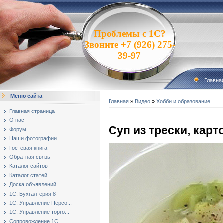
Проблемы с 1С?
Звоните +7 (926) 275-
39-97
Главна
Меню сайта
Главная
»
Видео
»
Хобби и образование
Главная страница
О нас
Суп из трески, карт
Форум
Наши фотографии
Гостевая книга
Обратная связь
Каталог сайтов
Каталог статей
Доска объявлений
1С: Бухгалтерия 8
1С: Управление Персо...
1С: Управление торго...
Сопровождение 1С