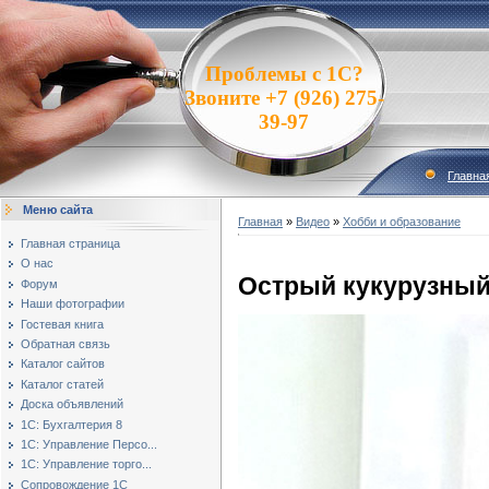
Проблемы с 1С?
Звоните +7 (926) 275-
39-97
Главна
Меню сайта
Главная
»
Видео
»
Хобби и образование
Главная страница
О нас
Острый кукурузный
Форум
Наши фотографии
Гостевая книга
Обратная связь
Каталог сайтов
Каталог статей
Доска объявлений
1С: Бухгалтерия 8
1С: Управление Персо...
1С: Управление торго...
Сопровождение 1С