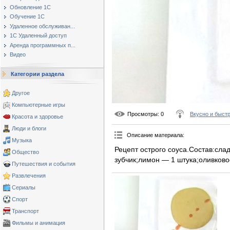
Обновление 1С
Обучение 1С
Удаленное обслуживан...
1С Удаленный доступ
Аренда программных п...
Видео
Категории раздела
Другое
Компьютерные игры
Просмотры
: 0
Вкусно и быст
Красота и здоровье
Люди и блоги
Описание материала
:
Музыка
Рецепт острого соуса.Состав:слад
Общество
зубчик;лимон — 1 штука;оливковое
Путешествия и события
Развлечения
Сериалы
Спорт
Транспорт
Фильмы и анимация