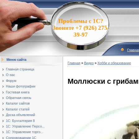
Проблемы с 1С?
Звоните +7 (926) 275-
39-97
Главна
Меню сайта
Главная
»
Видео
»
Хобби и образование
Главная страница
О нас
Моллюски с грибам
Форум
Наши фотографии
Гостевая книга
Обратная связь
Каталог сайтов
Каталог статей
Доска объявлений
1С: Бухгалтерия 8
1С: Управление Персо...
1С: Управление торго...
Сопровождение 1С