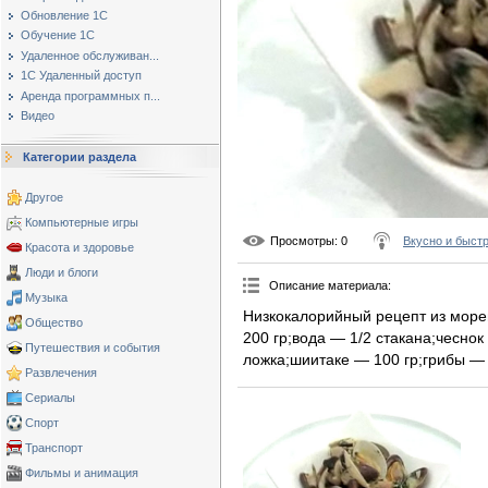
Обновление 1С
Обучение 1С
Удаленное обслуживан...
1С Удаленный доступ
Аренда программных п...
Видео
Категории раздела
Другое
Компьютерные игры
Просмотры
: 0
Вкусно и быст
Красота и здоровье
Люди и блоги
Описание материала
:
Музыка
Низкокалорийный рецепт из море
Общество
200 гр;вода — 1/2 стакана;чесно
Путешествия и события
ложка;шиитаке — 100 гр;грибы — 
Развлечения
Сериалы
Спорт
Транспорт
Фильмы и анимация