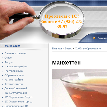
Проблемы с 1С?
Звоните +7 (926) 275-
39-97
Главна
Меню сайта
Главная
»
Видео
»
Хобби и образование
Главная страница
О нас
Манхеттен
Форум
Наши фотографии
Гостевая книга
Обратная связь
Каталог сайтов
Каталог статей
Доска объявлений
1С: Бухгалтерия 8
1С: Управление Персо...
1С: Управление торго...
Сопровождение 1С