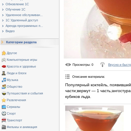
Обновление 1С
Обучение 1С
Удаленное обслуживан...
1С Удаленный доступ
Аренда программных п...
Видео
Категории раздела
Другое
Компьютерные игры
Просмотры
: 0
Вкусно и быст
Красота и здоровье
Люди и блоги
Описание материала
:
Музыка
Популярный коктейль, появившийс
Общество
части;вермут — 1 часть;ангостур
Путешествия и события
кубиков льда.
Развлечения
Сериалы
Спорт
Транспорт
Фильмы и анимация