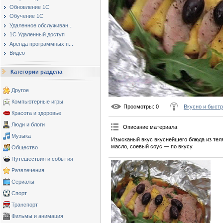
Обновление 1С
Обучение 1С
Удаленное обслуживан...
1С Удаленный доступ
Аренда программных п...
Видео
Категории раздела
Другое
Компьютерные игры
Просмотры
: 0
Вкусно и быст
Красота и здоровье
Люди и блоги
Описание материала
:
Музыка
Изысканый вкус вкуснейшего блюда из теля
масло, соевый соус — по вкусу.
Общество
Путешествия и события
Развлечения
Сериалы
Спорт
Транспорт
Фильмы и анимация