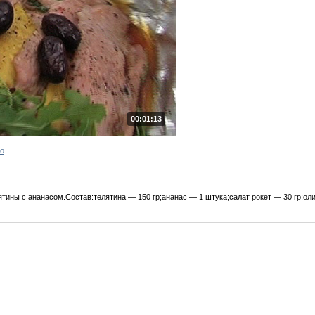
00:01:13
ро
тины с ананасом.Состав:телятина — 150 гр;ананас — 1 штука;салат рокет — 30 гр;оли