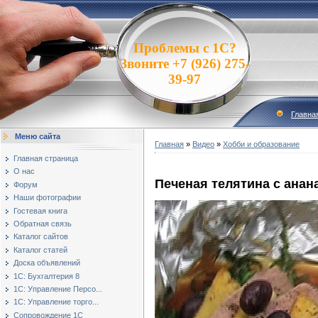
Проблемы с 1С?
Звоните +7 (926) 275-
39-97
Главна
Меню сайта
Главная
»
Видео
»
Хобби и образование
Главная страница
О нас
Печеная телятина с анан
Форум
Наши фотографии
Гостевая книга
Обратная связь
Каталог сайтов
Каталог статей
Доска объявлений
1С: Бухгалтерия 8
1С: Управление Персо...
1С: Управление торго...
Сопровождение 1С