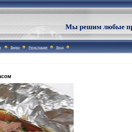
Мы решим любые пр
я
Видео
Регистрация
Вход
асом