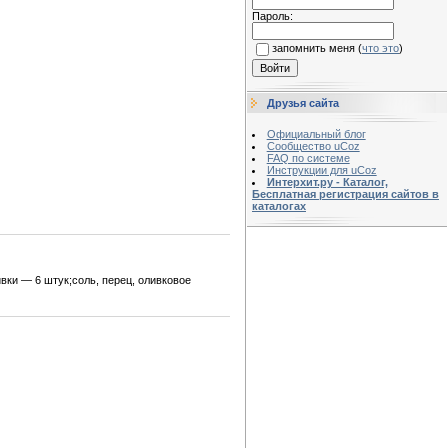
Пароль:
запомнить меня
(
что это
)
Друзья сайта
Официальный блог
Сообщество uCoz
FAQ по системе
Инструкции для uCoz
Интерхит.ру - Каталог,
Бесплатная регистрация сайтов в
каталогах
вки — 6 штук;соль, перец, оливковое