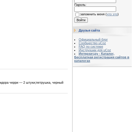
Пароль:
запомнить меня
(
что это
)
Друзья сайта
Официальный блог
Сообщество uCoz
FAQ по системе
Инструкции для uCoz
Интерхит.ру - Каталог,
Бесплатная регистрация сайтов в
каталогах
мидора черри — 2 штуки;петрушка, черный