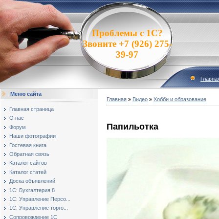
Проблемы с 1С?
Звоните +7 (926) 275-
39-97
Главна
Меню сайта
Главная
»
Видео
»
Хобби и образование
Главная страница
О нас
Папильотка
Форум
Наши фотографии
Гостевая книга
Обратная связь
Каталог сайтов
Каталог статей
Доска объявлений
1С: Бухгалтерия 8
1С: Управление Персо...
1С: Управление торго...
Сопровождение 1С