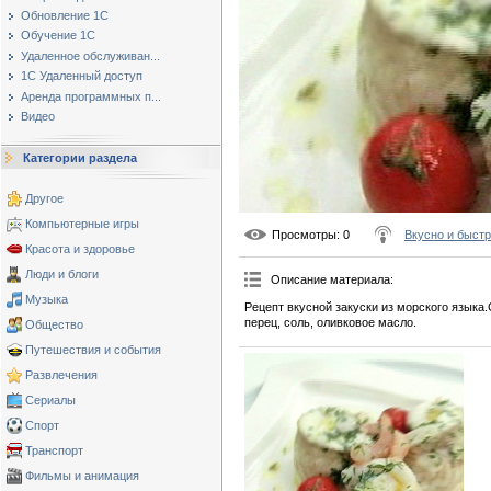
Обновление 1С
Обучение 1С
Удаленное обслуживан...
1С Удаленный доступ
Аренда программных п...
Видео
Категории раздела
Другое
Компьютерные игры
Просмотры
: 0
Вкусно и быст
Красота и здоровье
Люди и блоги
Описание материала
:
Музыка
Рецепт вкусной закуски из морского языка
перец, соль, оливковое масло.
Общество
Путешествия и события
Развлечения
Сериалы
Спорт
Транспорт
Фильмы и анимация