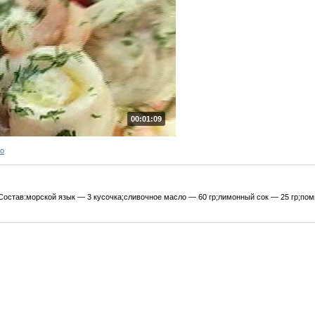
00:01:09
ро
.Состав:морской язык — 3 кусочка;сливочное масло — 60 гр;лимонный сок — 25 гр;по