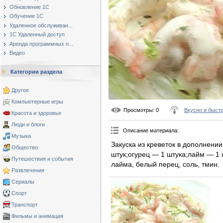
Обновление 1С
Обучение 1С
Удаленное обслуживан...
1С Удаленный доступ
Аренда программных п...
Видео
Категории раздела
Другое
Компьютерные игры
Просмотры
: 0
Вкусно и быст
Красота и здоровье
Люди и блоги
Описание материала
:
Музыка
Закуска из креветок в дополнени
Общество
штук;огурец — 1 штука;лайм — 1 
Путешествия и события
лайма, белый перец, соль, тмин.
Развлечения
Сериалы
Спорт
Транспорт
Фильмы и анимация