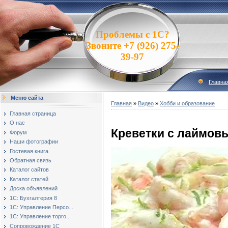
Проблемы с 1С?
Звоните +7 (926) 275-
39-97
Главна
Меню сайта
Главная
»
Видео
»
Хобби и образование
Главная страница
О нас
Креветки с лаймов
Форум
Наши фотографии
Гостевая книга
Обратная связь
Каталог сайтов
Каталог статей
Доска объявлений
1С: Бухгалтерия 8
1С: Управление Персо...
1С: Управление торго...
Сопровождение 1С