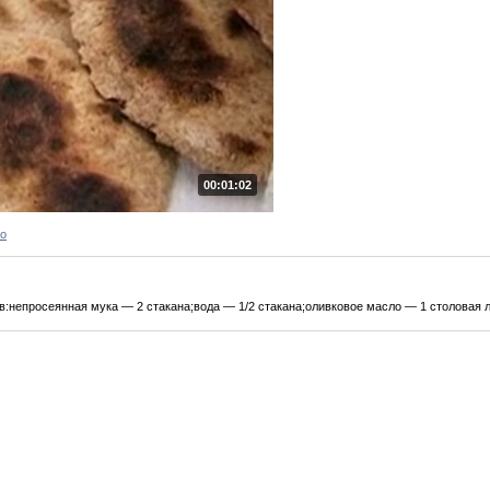
00:01:02
ро
:непросеянная мука — 2 стакана;вода — 1/2 стакана;оливковое масло — 1 столовая л