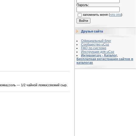
Пароль:
запомнить меня
(
что это
)
Друзья сайта
Официальный блог
Сообщество uCoz
FAQ по системе
Инструкции для uCoz
Интерхит.ру - Каталог,
Бесплатная регистрация сайтов в
каталогах
ожка;соль — 1/2 чайной ложки;свежий сыр.