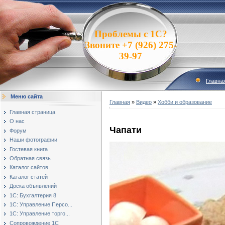
Проблемы с 1С?
Звоните +7 (926) 275-
39-97
Главна
Меню сайта
Главная
»
Видео
»
Хобби и образование
Главная страница
О нас
Чапати
Форум
Наши фотографии
Гостевая книга
Обратная связь
Каталог сайтов
Каталог статей
Доска объявлений
1С: Бухгалтерия 8
1С: Управление Персо...
1С: Управление торго...
Сопровождение 1С