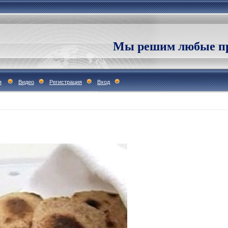
Мы решим любые пр
я
Видео
Регистрация
Вход