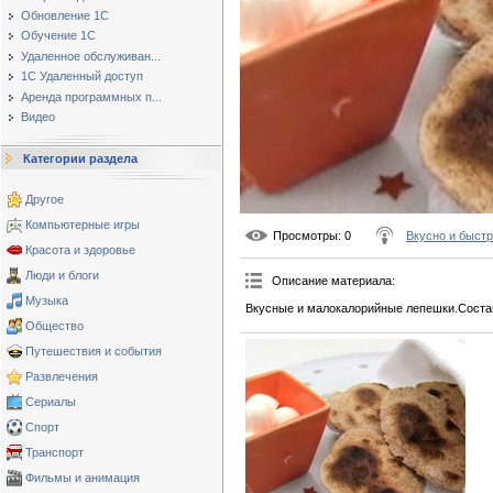
Обновление 1С
Обучение 1С
Удаленное обслуживан...
1С Удаленный доступ
Аренда программных п...
Видео
Категории раздела
Другое
Компьютерные игры
Просмотры
: 0
Вкусно и быст
Красота и здоровье
Люди и блоги
Описание материала
:
Музыка
Вкусные и малокалорийные лепешки.Состав
Общество
Путешествия и события
Развлечения
Сериалы
Спорт
Транспорт
Фильмы и анимация