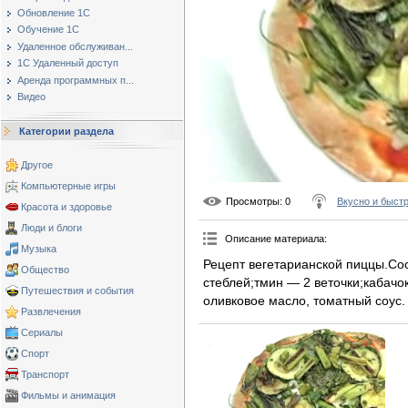
Обновление 1С
Обучение 1С
Удаленное обслуживан...
1С Удаленный доступ
Аренда программных п...
Видео
Категории раздела
Другое
Компьютерные игры
Просмотры
: 0
Вкусно и быст
Красота и здоровье
Люди и блоги
Описание материала
:
Музыка
Рецепт вегетарианской пиццы.Со
Общество
стеблей;тмин — 2 веточки;кабачок
Путешествия и события
оливковое масло, томатный соус.
Развлечения
Сериалы
Спорт
Транспорт
Фильмы и анимация