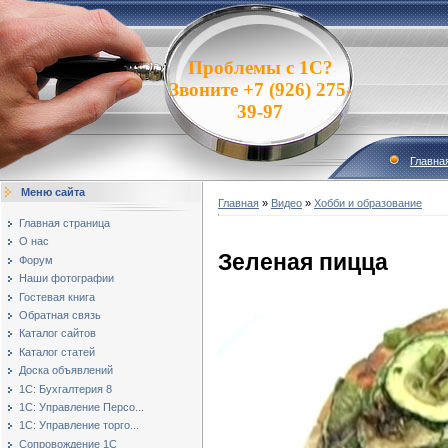
Проблемы с 1С?
Звоните +7 (926) 275-
39-97
Главна
Меню сайта
Главная
»
Видео
»
Хобби и образование
Главная страница
О нас
Зеленая пицца
Форум
Наши фотографии
Гостевая книга
Обратная связь
Каталог сайтов
Каталог статей
Доска объявлений
1С: Бухгалтерия 8
1С: Управление Персо...
1С: Управление торго...
Сопровождение 1С