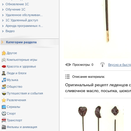
Обновление 1С
Обучение 1С
Удаленное обслуживан...
1С Удаленный доступ
Аренда программных п...
Видео
Категории раздела
Другое
Компьютерные игры
Просмотры
: 0
Вкусно и быст
Красота и здоровье
Люди и блоги
Описание материала
:
Музыка
Оригинальный рецепт леденцов с
Общество
сливочное масло, посыпка, шоко
Путешествия и события
Развлечения
Сериалы
Спорт
Транспорт
Фильмы и анимация