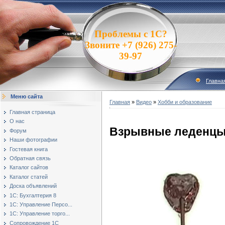
Проблемы с 1С?
Звоните +7 (926) 275-
39-97
Главна
Меню сайта
Главная
»
Видео
»
Хобби и образование
Главная страница
О нас
Взрывные леденц
Форум
Наши фотографии
Гостевая книга
Обратная связь
Каталог сайтов
Каталог статей
Доска объявлений
1С: Бухгалтерия 8
1С: Управление Персо...
1С: Управление торго...
Сопровождение 1С