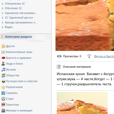
Обновление 1С
Обучение 1С
Удаленное обслуживан...
1С Удаленный доступ
Аренда программных п...
Видео
Категории раздела
Другое
Компьютерные игры
Просмотры
: 0
Вкусно и быст
Красота и здоровье
Люди и блоги
Описание материала
:
Музыка
Испанская кухня. Бисквит с йогу
Общество
штуки;мука — 4 части;йогурт — 1 
Путешествия и события
— 1 стручок;разрыхлитель теста.
Развлечения
Сериалы
Спорт
Транспорт
Фильмы и анимация