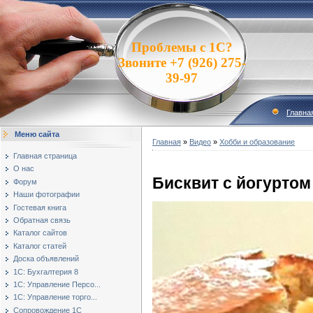
Проблемы с 1С?
Звоните +7 (926) 275-
39-97
Главна
Меню сайта
Главная
»
Видео
»
Хобби и образование
Главная страница
О нас
Бисквит с йогуртом
Форум
Наши фотографии
Гостевая книга
Обратная связь
Каталог сайтов
Каталог статей
Доска объявлений
1С: Бухгалтерия 8
1С: Управление Персо...
1С: Управление торго...
Сопровождение 1С