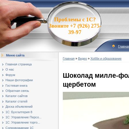
Проблемы с 1С?
Звоните +7 (926) 275-
39-97
Главна
Меню сайта
Главная
»
Видео
»
Хобби и образование
Главная страница
О нас
Шоколад милле-фо
Форум
Наши фотографии
щербетом
Гостевая книга
Обратная связь
Каталог сайтов
Каталог статей
Доска объявлений
1С: Бухгалтерия 8
1С: Управление Персо...
1С: Управление торго...
Сопровождение 1С