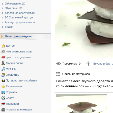
Обновление 1С
Обучение 1С
Удаленное обслуживан...
1С Удаленный доступ
Аренда программных п...
Видео
Категории раздела
Другое
Компьютерные игры
Красота и здоровье
Люди и блоги
Просмотры
: 0
Вкусно и быст
Музыка
Описание материала
:
Общество
Рецепт самого вкусного десерта 
Путешествия и события
гр;лимонный сок — 250 гр;сахар 
Развлечения
Сериалы
Спорт
Транспорт
Фильмы и анимация