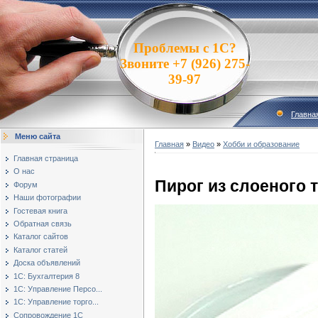
Проблемы с 1С?
Звоните +7 (926) 275-
39-97
Главна
Меню сайта
Главная
»
Видео
»
Хобби и образование
Главная страница
О нас
Пирог из слоеного 
Форум
Наши фотографии
Гостевая книга
Обратная связь
Каталог сайтов
Каталог статей
Доска объявлений
1С: Бухгалтерия 8
1С: Управление Персо...
1С: Управление торго...
Сопровождение 1С