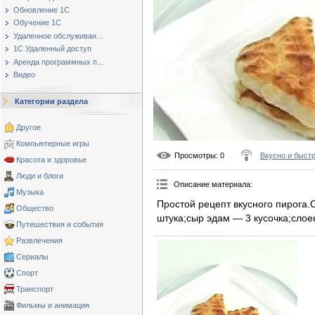
Обновление 1С
Обучение 1С
Удаленное обслуживан...
1С Удаленный доступ
Аренда программных п...
Видео
Категории раздела
Другое
Компьютерные игры
Просмотры
: 0
Вкусно и быст
Красота и здоровье
Люди и блоги
Описание материала
:
Музыка
Простой рецепт вкусного пирога.
Общество
штука;сыр эдам — 3 кусочка;слое
Путешествия и события
Развлечения
Сериалы
Спорт
Транспорт
Фильмы и анимация