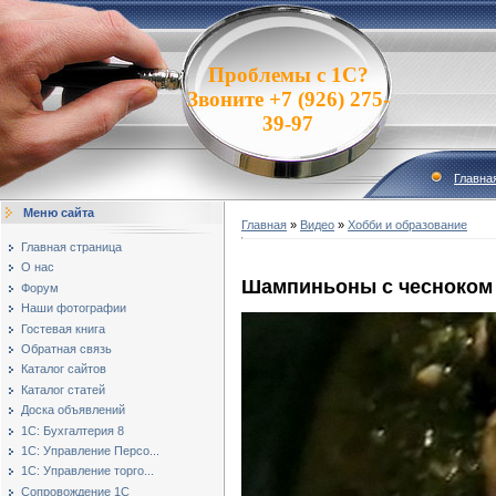
Проблемы с 1С?
Звоните +7 (926) 275-
39-97
Главна
Меню сайта
Главная
»
Видео
»
Хобби и образование
Главная страница
О нас
Шампиньоны с чесноком
Форум
Наши фотографии
Гостевая книга
Обратная связь
Каталог сайтов
Каталог статей
Доска объявлений
1С: Бухгалтерия 8
1С: Управление Персо...
1С: Управление торго...
Сопровождение 1С