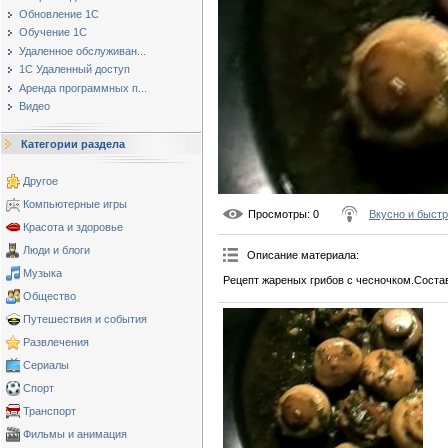
Обновление 1С
Обучение 1С
Удаленное обслуживан...
1С Удаленный доступ
Аренда программных п...
Видео
Категории раздела
Другое
Компьютерные игры
Просмотры
: 0
Вкусно и быст
Красота и здоровье
Люди и блоги
Описание материала
:
Музыка
Рецепт жареных грибов с чесночком.Состав
Общество
Путешествия и события
Развлечения
Сериалы
Спорт
Транспорт
Фильмы и анимация