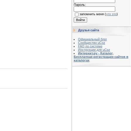
Пароль:
запомнить меня
(
что это
)
Друзья сайта
Официальный блог
Сообщество uCoz
FAQ по системе
Инструкции для uCoz
Интерхит.ру - Каталог,
Бесплатная регистрация сайтов в
каталогах