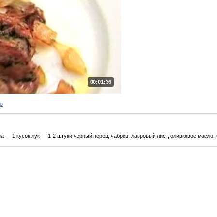
00:01:36
ро
а — 1 кусок;лук — 1-2 штуки;черный перец, чабрец, лавровый лист, оливковое масло, 