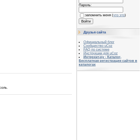
Пароль:
запомнить меня
(
что это
)
Друзья сайта
Официальный блог
Сообщество uCoz
FAQ по системе
Инструкции для uCoz
Интерхит.ру - Каталог,
Бесплатная регистрация сайтов в
каталогах
соль.