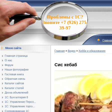
Проблемы с 1С?
Звоните +7 (926) 275-
39-97
Главна
Меню сайта
Главная
»
Видео
»
Хобби и образование
Главная страница
О нас
Сис кебаб
Форум
Наши фотографии
Гостевая книга
Обратная связь
Каталог сайтов
Каталог статей
Доска объявлений
1С: Бухгалтерия 8
1С: Управление Персо...
1С: Управление торго...
Сопровождение 1С