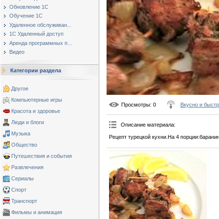
Обновление 1С
Обучение 1С
Удаленное обслуживан...
1С Удаленный доступ
Аренда программных п...
Видео
Категории раздела
Другое
Компьютерные игры
Просмотры
: 0
Вкусно и быст
Красота и здоровье
Люди и блоги
Описание материала
:
Музыка
Рецепт турецкой кухни.На 4 порции:баранин
Общество
Путешествия и события
Развлечения
Сериалы
Спорт
Транспорт
Фильмы и анимация