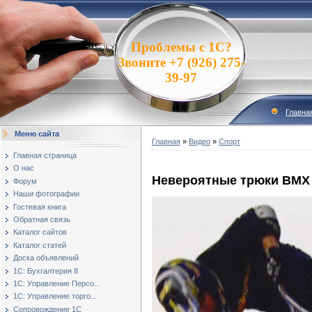
Проблемы с 1С?
Звоните +7 (926) 275-
39-97
Главна
Меню сайта
Главная
»
Видео
»
Спорт
Главная страница
О нас
Невероятные трюки BMX 
Форум
Наши фотографии
Гостевая книга
Обратная связь
Каталог сайтов
Каталог статей
Доска объявлений
1С: Бухгалтерия 8
1С: Управление Персо...
1С: Управление торго...
Сопровождение 1С