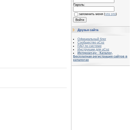
Пароль:
запомнить меня
(
что это
)
Друзья сайта
Официальный блог
Сообщество uCoz
FAQ по системе
Инструкции для uCoz
Интерхит.ру - Каталог,
Бесплатная регистрация сайтов в
каталогах