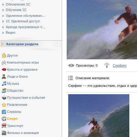
Обновление 1С
Обучение 1С
Удаленное обслуживан...
1С Удаленный доступ
Аренда программных п...
Видео
Категории раздела
Другое
Компьютерные игры
Просмотры
: 0
Серфинг
Красота и здоровье
Люди и блоги
Описание материала
:
Музыка
Серфинг — это удовольствие, отдых и здор
Общество
Путешествия и события
Развлечения
Сериалы
Спорт
Транспорт
Фильмы и анимация