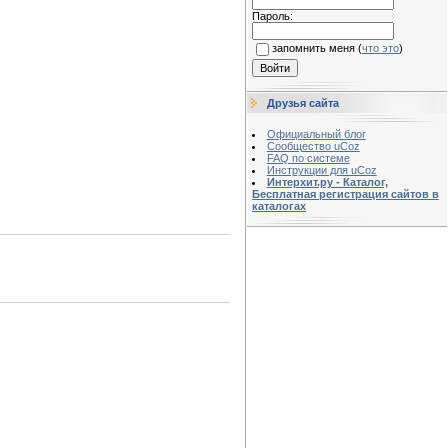
Пароль:
запомнить меня
(
что это
)
Друзья сайта
Официальный блог
Сообщество uCoz
FAQ по системе
Инструкции для uCoz
Интерхит.ру - Каталог,
Бесплатная регистрация сайтов в
каталогах