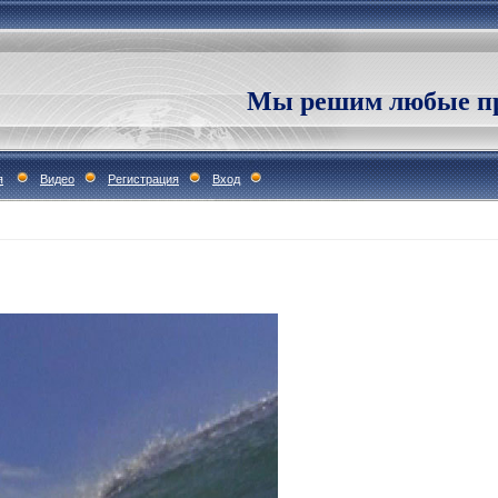
Мы решим любые пр
я
Видео
Регистрация
Вход