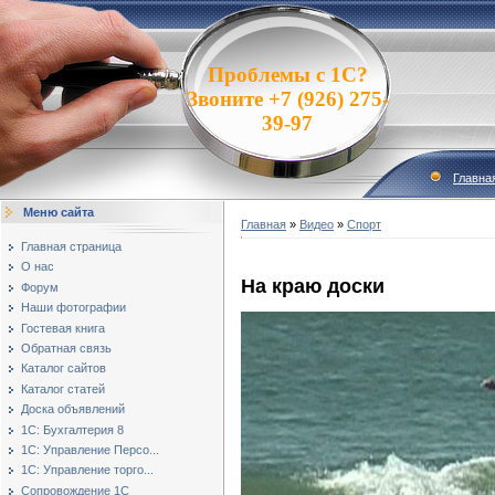
Проблемы с 1С?
Звоните +7 (926) 275-
39-97
Главна
Меню сайта
Главная
»
Видео
»
Спорт
Главная страница
О нас
На краю доски
Форум
Наши фотографии
Гостевая книга
Обратная связь
Каталог сайтов
Каталог статей
Доска объявлений
1С: Бухгалтерия 8
1С: Управление Персо...
1С: Управление торго...
Сопровождение 1С