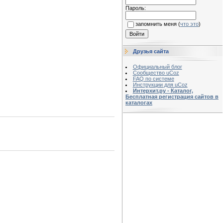
Пароль:
запомнить меня
(
что это
)
Друзья сайта
Официальный блог
Сообщество uCoz
FAQ по системе
Инструкции для uCoz
Интерхит.ру - Каталог,
Бесплатная регистрация сайтов в
каталогах