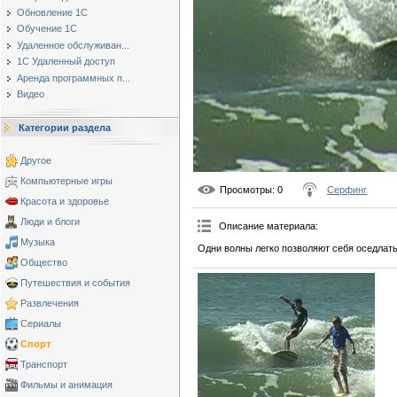
Обновление 1С
Обучение 1С
Удаленное обслуживан...
1С Удаленный доступ
Аренда программных п...
Видео
Категории раздела
Другое
Компьютерные игры
Просмотры
: 0
Серфинг
Красота и здоровье
Люди и блоги
Описание материала
:
Музыка
Одни волны легко позволяют себя оседлать
Общество
Путешествия и события
Развлечения
Сериалы
Спорт
Транспорт
Фильмы и анимация