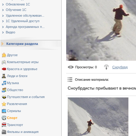
Обновление 1С
Обучение 1С
Удаленное обслуживан...
1С Удаленный доступ
Аренда программных п...
Видео
Категории раздела
Другое
Компьютерные игры
Просмотры
: 0
Сноуборд
Красота и здоровье
Люди и блоги
Описание материала
:
Музыка
Сноубрдисты прибывают в вечном
Общество
Путешествия и события
Развлечения
Сериалы
Спорт
Транспорт
Фильмы и анимация