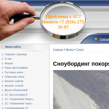
Проблемы с 1С?
Звоните +7 (926) 275-
39-97
Главна
Меню сайта
Главная
»
Видео
»
Спорт
Главная страница
О нас
Сноубординг покор
Форум
Наши фотографии
Гостевая книга
Обратная связь
Каталог сайтов
Каталог статей
Доска объявлений
1С: Бухгалтерия 8
1С: Управление Персо...
1С: Управление торго...
Сопровождение 1С