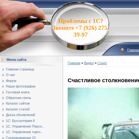
Проблемы с 1С?
Звоните +7 (926) 275-
39-97
Главна
Меню сайта
Главная
»
Видео
»
Спорт
Главная страница
О нас
Счастливое столкновени
Форум
Наши фотографии
Гостевая книга
Обратная связь
Каталог сайтов
Каталог статей
Доска объявлений
1С: Бухгалтерия 8
1С: Управление Персо...
1С: Управление торго...
Сопровождение 1С