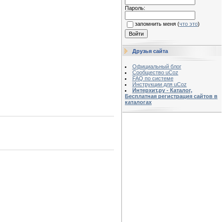
Пароль:
запомнить меня
(
что это
)
Друзья сайта
Официальный блог
Сообщество uCoz
FAQ по системе
Инструкции для uCoz
Интерхит.ру - Каталог,
Бесплатная регистрация сайтов в
каталогах