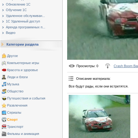
Обновление 1С
Обучение 1С
Удаленное обслуживан...
1С Удаленный доступ
Аренда программных п...
Видео
Категории раздела
Другое
Компьютерные игры
Просмотры
: 0
Crash Boom Ba
Красота и здоровье
Люди и блоги
Описание материала
:
Музыка
Все будут рады, если они встретятся.
Общество
Путешествия и события
Развлечения
Сериалы
Спорт
Транспорт
Фильмы и анимация