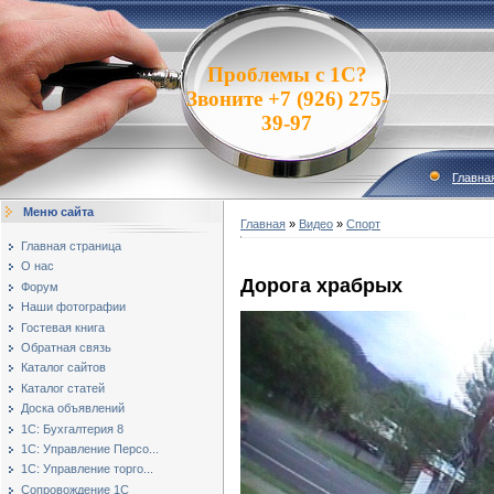
Проблемы с 1С?
Звоните +7 (926) 275-
39-97
Главна
Меню сайта
Главная
»
Видео
»
Спорт
Главная страница
О нас
Дорога храбрых
Форум
Наши фотографии
Гостевая книга
Обратная связь
Каталог сайтов
Каталог статей
Доска объявлений
1С: Бухгалтерия 8
1С: Управление Персо...
1С: Управление торго...
Сопровождение 1С