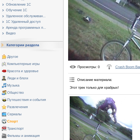
Обновление 1С
Обучение 1С
Удаленное обслуживан...
1С Удаленный доступ
Аренда программных п...
Видео
Категории раздела
Другое
Компьютерные игры
Просмотры
: 0
Crash Boom Ba
Красота и здоровье
Люди и блоги
Описание материала
:
Музыка
Этот трек только для храбрых!
Общество
Путешествия и события
Развлечения
Сериалы
Спорт
Транспорт
Фильмы и анимация