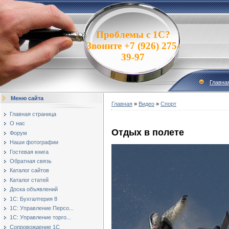
Проблемы с 1С?
Звоните +7 (926) 275-
39-97
Главна
Меню сайта
Главная
»
Видео
»
Спорт
Главная страница
О нас
Отдых в полете
Форум
Наши фотографии
Гостевая книга
Обратная связь
Каталог сайтов
Каталог статей
Доска объявлений
1С: Бухгалтерия 8
1С: Управление Персо...
1С: Управление торго...
Сопровождение 1С