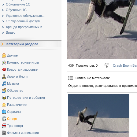
Обновление 1С
Обучение 1С
Удаленное обслуживан...
1С Удаленный доступ
Аренда программных п...
Видео
Категории раздела
Другое
Компьютерные игры
Просмотры
: 0
Crash Boom Ba
Красота и здоровье
Люди и блоги
Описание материала
:
Музыка
Отдых в полете, разочарование в приземле
Общество
Путешествия и события
Развлечения
Сериалы
Спорт
Транспорт
Фильмы и анимация